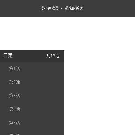
漫小肆韓漫
>
遲來的叛逆
目录
共13话
第1話
第2話
第3話
第4話
第5話