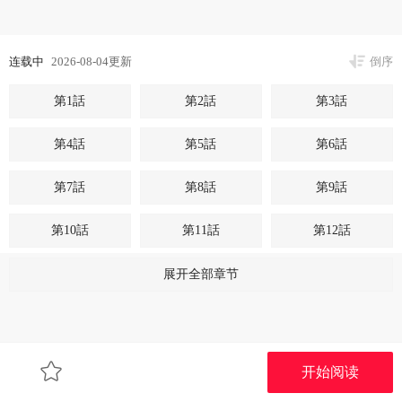
连载中
2026-08-04更新
倒序
第1話
第2話
第3話
第4話
第5話
第6話
第7話
第8話
第9話
第10話
第11話
第12話
第13話
第14話
第15話
展开全部章节
第16話
第17話
第18話
第19話
第20話
第21話
开始阅读